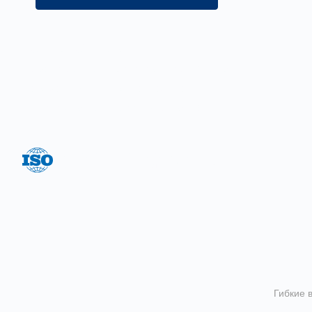
Цель нашей компании —
предложение широкого ассортимента
товаров и услуг на постоянно
высоком качестве обслуживания.
Система менеджмента качества
соответствует ГОСТ Р ИСО 9001-2015
Гибкие 