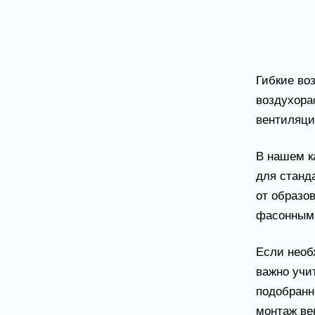
Возду
(102-1
Гибкие во
воздухора
вентиляци
В нашем к
для станд
от образо
фасонными
Если необ
важно учи
подобранн
монтаж ве