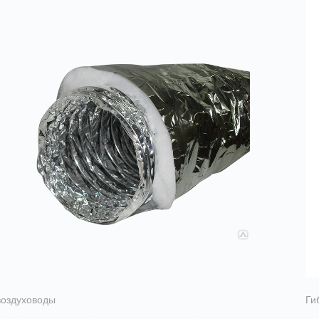
воздуховоды
Ги