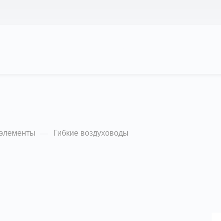
АС
ПРОЕКТЫ
КАЛЬКУЛЯТОР
ЦЕНЫ
ды
 элементы
Гибкие воздуховоды
—
лярности (убывание)