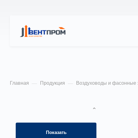
КАТАЛОГ
О Н
Гибкие воздухово
Главная
Продукция
Воздуховоды и фасонные
—
—
ФИЛЬТР
По попу