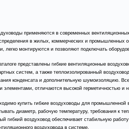
ховод гибкий изолированный ИзоМЕ/AIR
В
0)
(1
здуховоды применяются в современных вентиляционных
спределения в жилых, коммерческих и промышленных об
и, легко монтируются и позволяют подключать оборудов
аталоге представлены гибкие вентиляционные воздухов
артных систем, а также теплоизолированный воздухово
вания конденсата и дополнительную шумоизоляцию. Вс
 элементами, отличаются высокой герметичностью и н
ходимо купить гибкие воздуховоды для промышленной 
тывать диаметр, рабочую температуру, требования к те
ый гибкий воздуховод обеспечивает стабильную работу
нтиляционного воздуховода в системе.