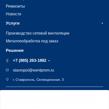
Реквизиты
Новости
Услуги
Производство сетевой вентиляции
Металлообработка под заказ
Решения
+7 (865) 263-1892
stavropol@wentprom.ru
г. Ставрополь, Селекционная, 3
©2009 - 2026 Завод вентиляции Вентпром
Мы
используем cookies
для быстрой и удобной работы
Старая версия
сайта
сайта https://wentprom.ru/. Продолжая пользоваться
Цифровая трансформация DML
сайтом, вы принимаете условия обработки
персональных