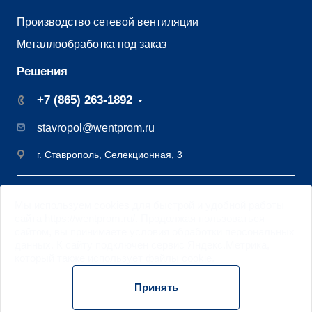
Производство сетевой вентиляции
Металлообработка под заказ
Решения
+7 (865) 263-1892
stavropol@wentprom.ru
г. Ставрополь, Селекционная, 3
©2009 - 2026 Завод вентиляции Вентпром
Мы
используем cookies
для быстрой и удобной работы
Старая версия
сайта
сайта https://wentprom.ru/. Продолжая пользоваться
Цифровая трансформация DML
сайтом, вы принимаете условия обработки
персональных
данных
. К сайту подключен сервис Яндекс.Метрика,
Политика обработки персональных данных
который также использует файлы
cookie
.
Использование cookie
Принять