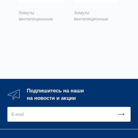
Хомуты
Хомуты
вентиляционные
вентиляционные
Хомут для
Хомут для
воздуховода без
воздуховода с
резинового
резиновым
профиля гайка
профилем гайка
универсал М8/М10
универсал М8/М10
(Ø100)
(Ø100)
Подпишитесь на наши
на новости и акции